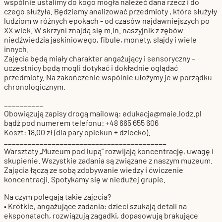
wspólnie ustalimy do kogo mogła należeć dana rzecz i do
czego służyła. Będziemy analizować przedmioty , które służyły
ludziom w różnych epokach - od czasów najdawniejszych po
XX wiek. W skrzyni znajdą się m.in. naszyjnik z zębów
niedźwiedzia jaskiniowego, fibule, monety, slajdy i wiele
innych.
Zajęcia będą miały charakter angażujący i sensoryczny –
uczestnicy będą mogli dotykać i dokładnie oglądać
przedmioty. Na zakończenie wspólnie ułożymy je w porządku
chronologicznym.
__________
Obowiązują zapisy drogą mailową: edukacja@maie.lodz.pl
bądź pod numerem telefonu: +48 665 655 606
Koszt: 18,00 zł (dla pary opiekun + dziecko).
_________________________________________
Warsztaty „Muzeum pod lupą” rozwijają koncentrację, uwagę i
skupienie. Wszystkie zadania są związane z naszym muzeum.
Zajęcia łączą ze sobą zdobywanie wiedzy i ćwiczenie
koncentracji. Spotykamy się w niedużej grupie.
Na czym polegają takie zajęcia?
• Krótkie, angażujące zadania: dzieci szukają detali na
eksponatach, rozwiązują zagadki, dopasowują brakujące