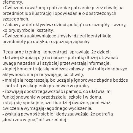
elementy.
• Ćwiczenia uważnego patrzenia: patrzenie przez chwilę na
przedmiot lub ilustrację i opowiadanie o dostrzeżonych
szczegółach.
• Zabawy w detektywów: dzieci „polują” na szczegóły – wzory,
kolory, symbole, kształty.
• Ćwiczenia uaktywniające zmysły: dzieci identyfikują
przedmioty po dotyku, rozpoznają zapachy
Regularne treningi koncentracji sprawiają, że dzieci:
• łatwiej skupiają się na nauce – potrafią dłużej utrzymać
uwagę na zadaniu i szybciej przetwarzają informacje,
• lepiej koncentrują się podczas zabawy – potrafią dokończyć
aktywność, nie przerywają jej co chwilę,
• mniej się rozpraszają, bo uczą się ignorować zbędne bodźce
– potrafią w skupieniu pracować w grupie,
• rozwijają spostrzegawczość i pamięć, co ułatwia im
funkcjonowanie w przedszkolu, szkole i w domu,
• stają się spokojniejsze i bardziej uważne, ponieważ
ćwiczenia wymagają łagodnego wyciszenia,
• zyskują pewność siebie, kiedy zauważają, że potrafią
„dostrzec więcej” niż wcześniej.