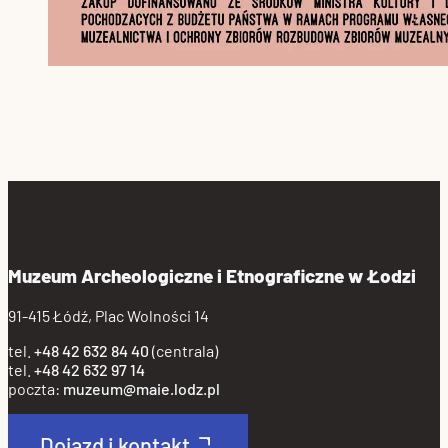
Muzeum Archeologiczne i Etnograficzne w Łodzi
91-415 Łódź, Plac Wolności 14
tel.
+48 42 632 84 40
(centrala)
tel.
+48 42 632 97 14
poczta:
muzeum@maie.lodz.pl
Dojazd i kontakt